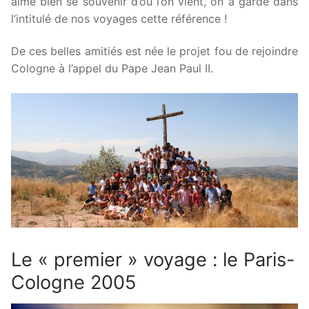
aime bien se souvenir d’où l’on vient, on a gardé dans
Le Mont Saint Michel
l’intitulé de nos voyages cette référence !
Notre Histoire
De ces belles amitiés est née le projet fou de rejoindre
Archives
Cologne à l’appel du Pape Jean Paul II.
Récit/Débrief
Staff
Prière
Trombinoscope
Contact
Textes
Le « premier » voyage : le Paris-
Cologne 2005